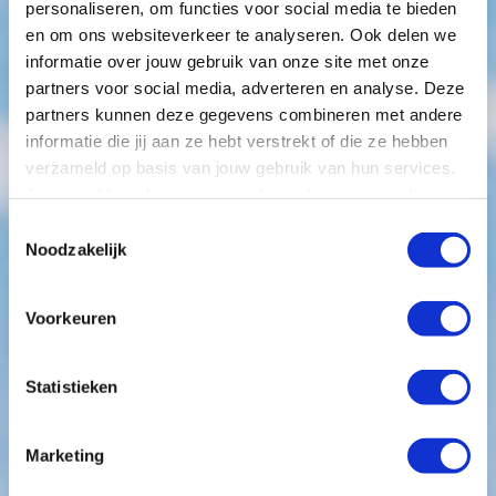
personaliseren, om functies voor social media te bieden
en om ons websiteverkeer te analyseren. Ook delen we
informatie over jouw gebruik van onze site met onze
partners voor social media, adverteren en analyse. Deze
partners kunnen deze gegevens combineren met andere
informatie die jij aan ze hebt verstrekt of die ze hebben
verzameld op basis van jouw gebruik van hun services.
Je gaat akkoord met onze cookies als je onze website
blijft gebruiken.
Toestemmingsselectie
Continue verbetering
Noodzakelijk
van je bedrijfs­
Voorkeuren
processen
Statistieken
Voor het MKB is het cruciaal om voortdurend te
streven naar verbetering en efficiëntie. Maar hoe
Marketing
doe je dat?