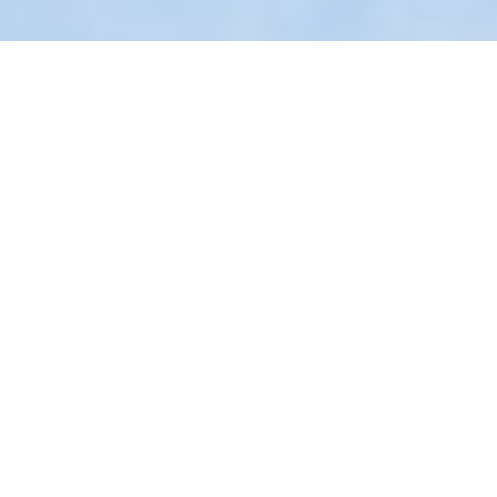
Business Analyse
Data
Processen
Home
Kennisbank
Artikelen
Hoe Business Analyse
bedrijven helpt groeien
Wat is Business Analyse?