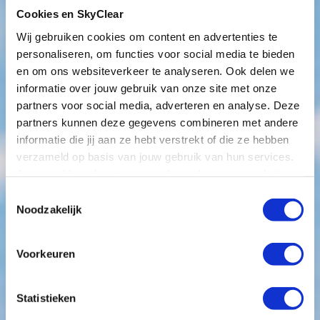
Cookies en SkyClear
Wij gebruiken cookies om content en advertenties te
personaliseren, om functies voor social media te bieden
en om ons websiteverkeer te analyseren. Ook delen we
informatie over jouw gebruik van onze site met onze
partners voor social media, adverteren en analyse. Deze
partners kunnen deze gegevens combineren met andere
informatie die jij aan ze hebt verstrekt of die ze hebben
Van ruwe data tot
verzameld op basis van jouw gebruik van hun services.
Je gaat akkoord met onze cookies als je onze website
impactvolle
blijft gebruiken.
Toestemmingsselectie
Noodzakelijk
dashboards
Voorkeuren
Wil je waardevolle inzichten verkrijgen en
effectieve beslissingen nemen? Dan is het omzetten
Statistieken
van ruwe data naar impactvolle dashboards een