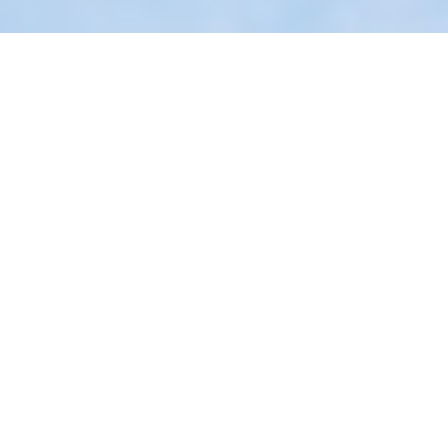
Home
Kennisbank
Artikelen
Van ruwe data tot
impactvolle dashboards
Stap 1 t/m 3
Stap 1: Data verzamelen en opslag
Het begint met het verzamelen van relevante data