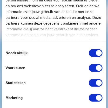
personaliseren, om functies voor social media te bieden
en om ons websiteverkeer te analyseren. Ook delen we
informatie over jouw gebruik van onze site met onze
partners voor social media, adverteren en analyse. Deze
partners kunnen deze gegevens combineren met andere
5 stappen om IT-
informatie die jij aan ze hebt verstrekt of die ze hebben
verzameld op basis van jouw gebruik van hun services.
complexiteit te
Je gaat akkoord met onze cookies als je onze website
blijft gebruiken.
Toestemmingsselectie
vereenvoudigen en
Noodzakelijk
direct kosten te
Voorkeuren
besparen
Statistieken
Veel ondernemers investeren in IT-oplossingen,
maar raken verstrikt in te veel systemen,
Marketing
versnipperde data en inefficiënte processen. Deze