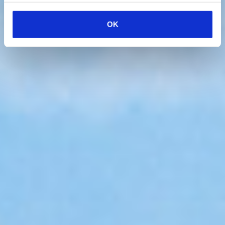
complexiteit leidt tot hogere kosten, verminderde
OK
productiviteit en vertraagde groei.