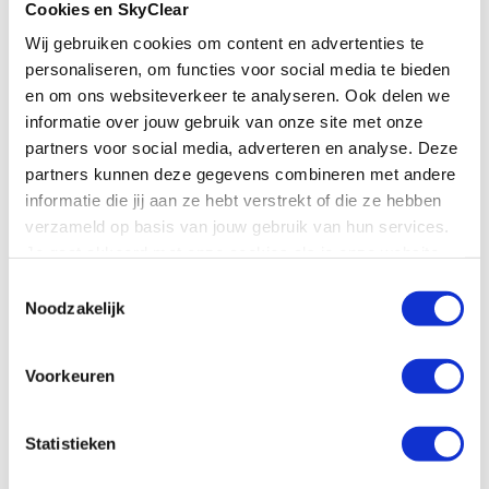
Cookies en SkyClear
10.3 Naast de koopprijs en rente is SkyClear ook
Wij gebruiken cookies om content en advertenties te
personaliseren, om functies voor social media te bieden
gerechtigd om alle incassokosten, zowel
en om ons websiteverkeer te analyseren. Ook delen we
gerechtelijke als buitengerechtelijke kosten,
informatie over jouw gebruik van onze site met onze
partners voor social media, adverteren en analyse. Deze
veroorzaakt door niet-betaling, te vorderen van de
partners kunnen deze gegevens combineren met andere
opdrachtgever. Buitengerechtelijke incassokosten
informatie die jij aan ze hebt verstrekt of die ze hebben
verzameld op basis van jouw gebruik van hun services.
komen voor rekening van de opdrachtgever voor
Je gaat akkoord met onze cookies als je onze website
elk geval waarin SkyClear de hulp van een derde
blijft gebruiken.
Toestemmingsselectie
Noodzakelijk
heeft ingeschakeld voor de incasso.
11. Eigendomsvoorbehoud
Voorkeuren
11.1 Zolang de opdrachtgever het volledige
Statistieken
overeengekomen bedrag niet volledig heeft