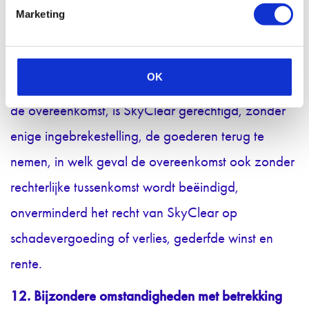
betaald, blijven alle geleverde goederen eigendom
Marketing
van SkyClear.
11.2 Indien de opdrachtgever niet voldoet aan
OK
enige verplichting jegens SkyClear uit hoofde van
de overeenkomst, is SkyClear gerechtigd, zonder
enige ingebrekestelling, de goederen terug te
nemen, in welk geval de overeenkomst ook zonder
rechterlijke tussenkomst wordt beëindigd,
onverminderd het recht van SkyClear op
schadevergoeding of verlies, gederfde winst en
rente.
12. Bijzondere omstandigheden met betrekking