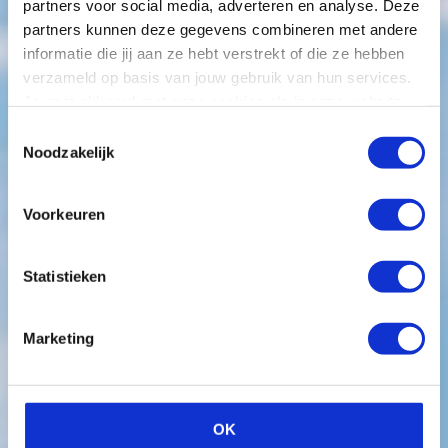
partners voor social media, adverteren en analyse. Deze
partners kunnen deze gegevens combineren met andere
informatie die jij aan ze hebt verstrekt of die ze hebben
verzameld op basis van jouw gebruik van hun services.
Je gaat akkoord met onze cookies als je onze website
blijft gebruiken.
Toestemmingsselectie
Noodzakelijk
Neem contact op
Voorkeuren
Statistieken
Wij maken het helder
Marketing
Heb je een vraag? Ben je benieuwd naar de
mogelijkheden? Of wil je graag een kop koffie met
ons drinken? Neem contact op en we maken direct
OK