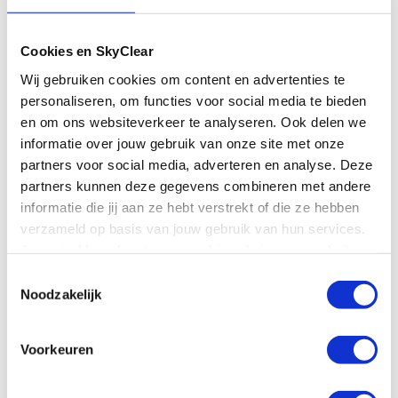
Cookies en SkyClear
Wij gebruiken cookies om content en advertenties te
personaliseren, om functies voor social media te bieden
en om ons websiteverkeer te analyseren. Ook delen we
informatie over jouw gebruik van onze site met onze
partners voor social media, adverteren en analyse. Deze
partners kunnen deze gegevens combineren met andere
informatie die jij aan ze hebt verstrekt of die ze hebben
verzameld op basis van jouw gebruik van hun services.
Je gaat akkoord met onze cookies als je onze website
E-com­merce
blijft gebruiken.
Toestemmingsselectie
Noodzakelijk
Neem contact op
Voorkeuren