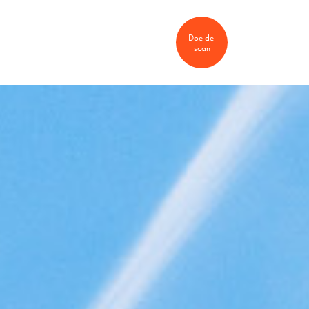
Doe de 
nten
Vacatures
scan