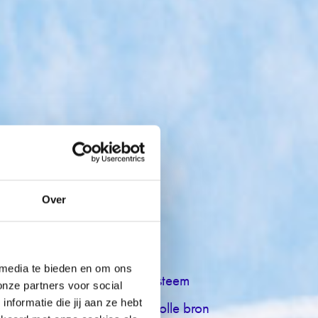
Over
MS op
 media te bieden en om ons
iness Process Management Systeem
onze partners voor social
formatie die jij aan ze hebt
t ToekomstProef, dé waardevolle bron