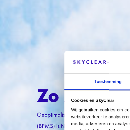
Toestemming
Zo zet je 
Cookies en SkyClear
Wij gebruiken cookies om con
Geoptimaliseerde bedrijfsprocessen en 
websiteverkeer te analyseren
media, adverteren en analys
(BPMS) is hiervoor onmisbaar. Ontdek d