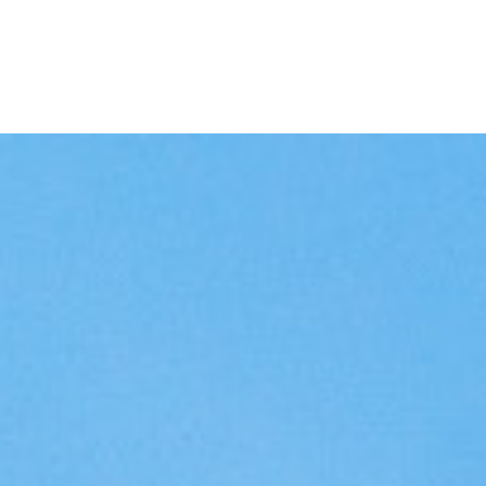
singen
Kennisbank
Over ons
Contact
Eveneme