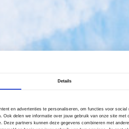
Details
een effectief BP
tent en advertenties te personaliseren, om functies voor social
een toekomstbestendige organisatie. Een effectief Bus
. Ook delen we informatie over jouw gebruik van onze site met 
e. Deze partners kunnen deze gegevens combineren met andere in
e belangrijke stappen, tips & tricks en maak kennis me