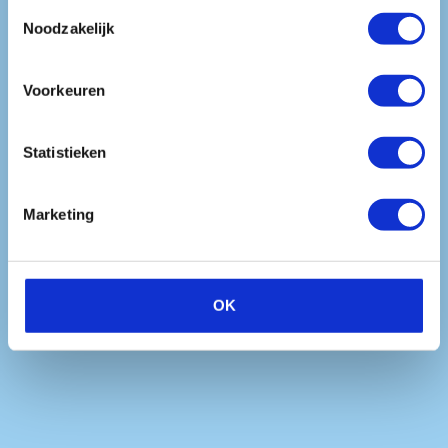
blijft gebruiken.
Toestemmingsselectie
Kennis­bank
Noodzakelijk
Voorkeuren
Neem contact op
Statistieken
Marketing
OK