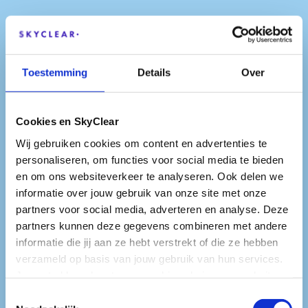
Toestemming
Details
Over
Cookies en SkyClear
Wij gebruiken cookies om content en advertenties te
personaliseren, om functies voor social media te bieden
en om ons websiteverkeer te analyseren. Ook delen we
informatie over jouw gebruik van onze site met onze
partners voor social media, adverteren en analyse. Deze
partners kunnen deze gegevens combineren met andere
informatie die jij aan ze hebt verstrekt of die ze hebben
verzameld op basis van jouw gebruik van hun services.
Je gaat akkoord met onze cookies als je onze website
blijft gebruiken.
Toestemmingsselectie