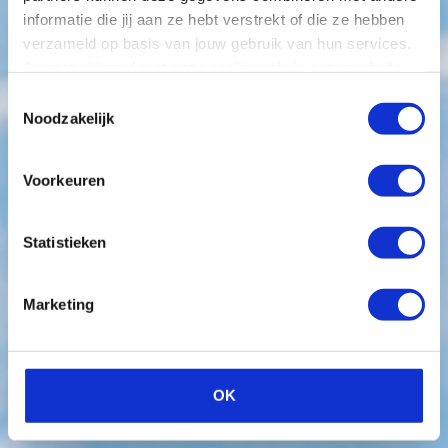
informatie die jij aan ze hebt verstrekt of die ze hebben
verzameld op basis van jouw gebruik van hun services.
Je gaat akkoord met onze cookies als je onze website
blijft gebruiken.
Toestemmingsselectie
Noodzakelijk
Voorkeuren
Statistieken
Marketing
OK