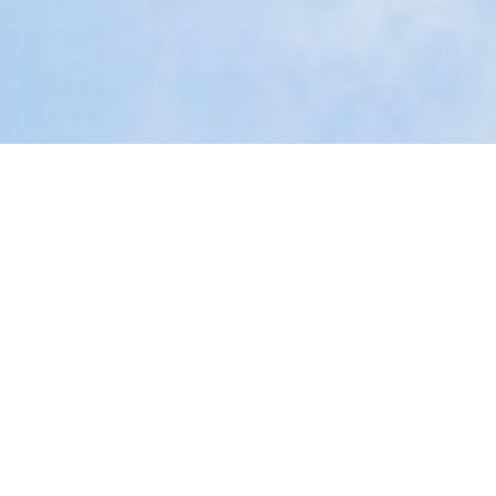
BI-Specialist
Business Analist
Kennis
Home
Kennisbank
Podcasts
S01E07: Wat doet SkyClear
nou écht?