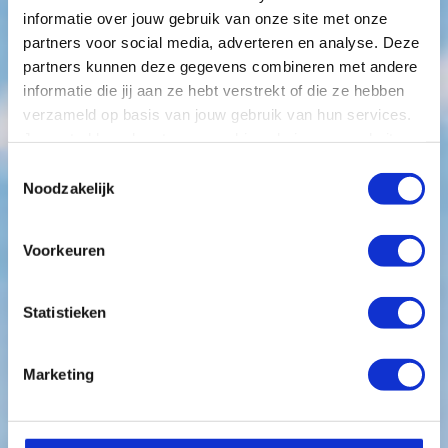
informatie over jouw gebruik van onze site met onze
partners voor social media, adverteren en analyse. Deze
partners kunnen deze gegevens combineren met andere
informatie die jij aan ze hebt verstrekt of die ze hebben
verzameld op basis van jouw gebruik van hun services.
Je gaat akkoord met onze cookies als je onze website
blijft gebruiken.
Toestemmingsselectie
KPI’s in ontwikkeling
Noodzakelijk
Key Performance Indicators (KPI’s) zijn al lange tijd
Voorkeuren
een belangrijk middel om je prestaties te meten en
Statistieken
de voortgang naar doelen te volgen. KPI’s zijn in
dit digitale tijdperk ook steeds in ontwikkeling. We
Marketing
vertellen je er graag meer over.