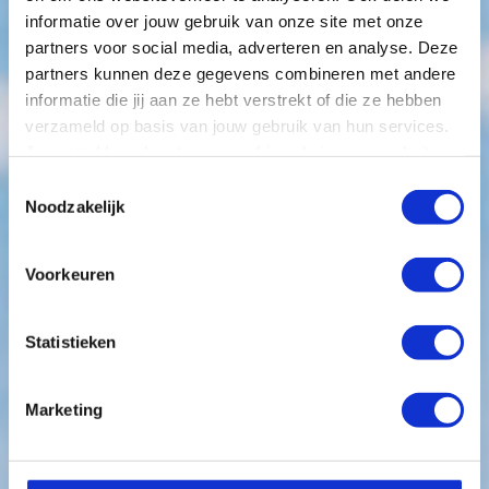
informatie over jouw gebruik van onze site met onze
partners voor social media, adverteren en analyse. Deze
partners kunnen deze gegevens combineren met andere
informatie die jij aan ze hebt verstrekt of die ze hebben
verzameld op basis van jouw gebruik van hun services.
Hoe grip op data
Je gaat akkoord met onze cookies als je onze website
blijft gebruiken.
succes stimuleert in het
Toestemmingsselectie
Noodzakelijk
MKB
Voorkeuren
Alles draait om gegevens. Data. Kleine en
middelgrote bedrijven (MKB) kunnen niet langer
Statistieken
ontsnappen aan de realiteit dat data de
Marketing
ruggengraat vormt van succesvolle bedrijfsvoering.
Toch worstelen veel MKB's met het effectief beheren