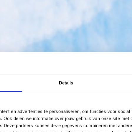
Details
 toekomst­proo
tent en advertenties te personaliseren, om functies voor social
 die door je organisatie stroomt. Het automatiseren van
. Ook delen we informatie over jouw gebruik van onze site met 
e. Deze partners kunnen deze gegevens combineren met andere in
aal. Maar hoe kun je jouw bedrijfsprocessen optimalis