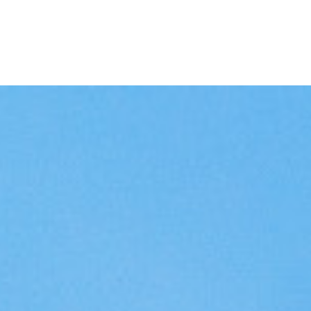
singen
Kennisbank
Over ons
Contact
Eveneme