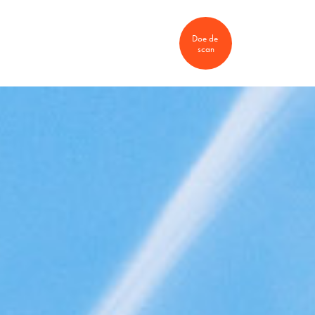
Doe de 
nten
Vacatures
scan