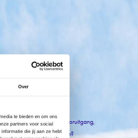
Over
f
 media te bieden en om ons
 deze processen zorgt voor vooruitgang,
onze partners voor social
formatie die jij aan ze hebt
eren en toekomstproof worden?