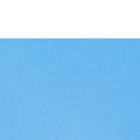
singen
Kennisbank
Over ons
Contact
Eveneme