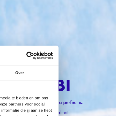
Over
teit in BI
 media te bieden en om ons
at de kwaliteit van deze data perfect is.
onze partners voor social
formatie die jij aan ze hebt
r hoe verbeter je de datakwaliteit