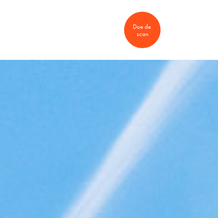
Doe de 
nten
Vacatures
scan