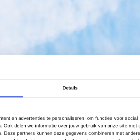
Details
g van datakwali
tent en advertenties te personaliseren, om functies voor social
racht is achter beslissingen, is het van cruciaal belang d
. Ook delen we informatie over jouw gebruik van onze site met 
e. Deze partners kunnen deze gegevens combineren met andere in
keerde conclusies en niet effectieve besluitvorming. Maa