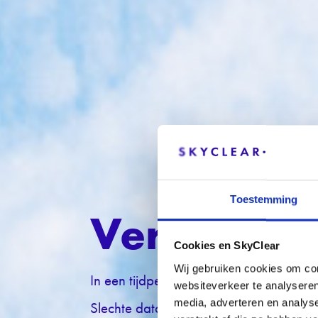
Toestemming
Verbeterin
Cookies en SkyClear
Wij gebruiken cookies om con
In een tijdperk waar data de drijvende k
websiteverkeer te analyseren
media, adverteren en analys
Slechte datakwaliteit kan leiden tot ver