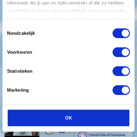
informatie die jij aan ze hebt verstrekt of die ze hebben
terug over je
verzameld op basis van jouw gebruik van hun services.
Je gaat akkoord met onze cookies als je onze website
blijft gebruiken.
Toestemmingsselectie
bedrijf
Noodzakelijk
Voorkeuren
Ontdek hoe succesvolle ondernemers hun doelen
behalen
Statistieken
Marketing
OK