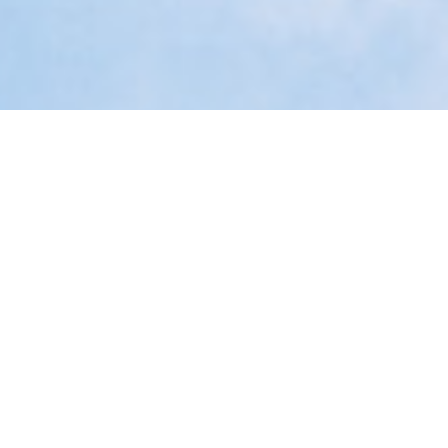
Home
Kennisbank
Webinars
Krijg controle terug over je
bedrijf
Ontdek hoe succesvolle