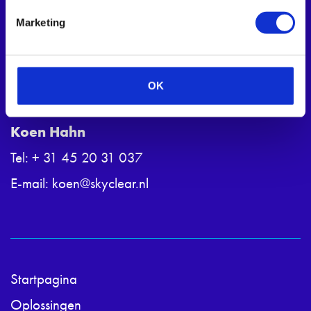
Benzenraderweg 1
Marketing
6411 EC Heerlen
+ 31 45 20 31 037
OK
Koen Hahn
Tel:
+ 31 45 20 31 037
E-mail:
koen@skyclear.nl
Startpagina
Oplossingen