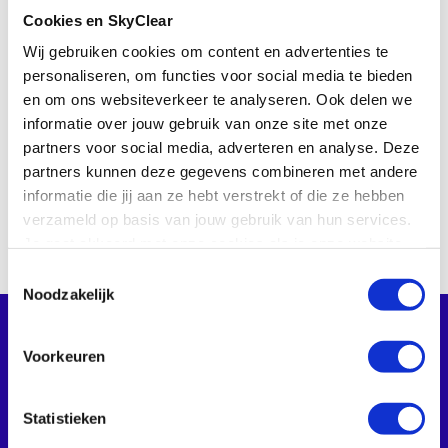
Cookies en SkyClear
Wij gebruiken cookies om content en advertenties te
personaliseren, om functies voor social media te bieden
en om ons websiteverkeer te analyseren. Ook delen we
informatie over jouw gebruik van onze site met onze
partners voor social media, adverteren en analyse. Deze
partners kunnen deze gegevens combineren met andere
informatie die jij aan ze hebt verstrekt of die ze hebben
verzameld op basis van jouw gebruik van hun services.
Je gaat akkoord met onze cookies als je onze website
blijft gebruiken.
Toestemmingsselectie
Noodzakelijk
Voorkeuren
SkyClear
Statistieken